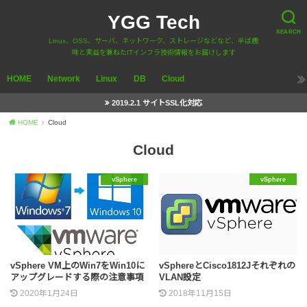
YGG Tech
SEARCH
Linux、OSS、サーバ、ネットワーク、ストレージなどなど、半ば趣
味と実益を兼ねたITインフラ技術情報をお届けします
HOME
Network
Linux
DB
Cloud
2019.2.1 サイトSSL化対応
HOME
Cloud
Cloud
vSphere
vSphere
vSphere VM上のWin7をWin10に
vSphereとCisco1812Jそれぞれの
アップグレードする際の注意事項
VLAN設定
2020年1月24日
2018年11月15日