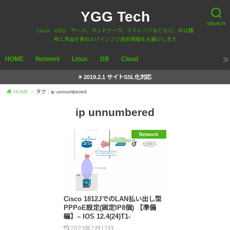
YGG Tech
SEARCH
Linux、OSS、サーバ、ネットワーク、ストレージなどなど、半ば趣
味と実益を兼ねたITインフラ技術情報をお届けします
HOME
Network
Linux
DB
Cloud
2019.2.1 サイトSSL化対応
HOME
タグ : ip unnumbered
ip unnumbered
Network
Cisco 1812JでのLAN払い出し型
PPPoE設定(固定IP8個) 【準備
編】– IOS 12.4(24)T1-
2023年2月17日